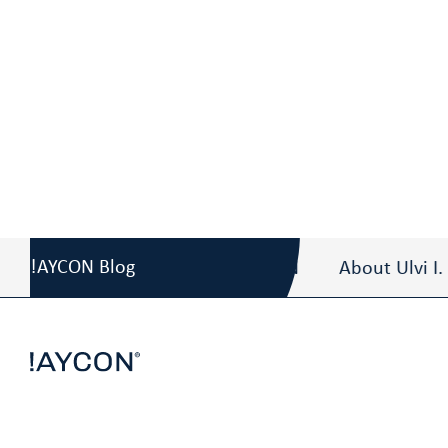
Blog
/
Ulvi Aydin – der Zahnarzt unter den I
!AYCON Blog
About Ulvi I. AYDIN
About Ulvi I. AY