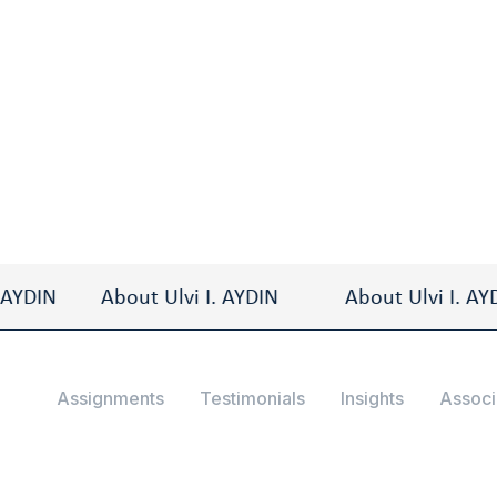
nterim Managern
DIN
About Ulvi I. AYDIN
About Ulvi I. AYDIN
Assignments
Testimonials
Insights
Associ