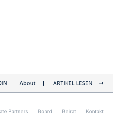
ARTIKEL LESEN
About Ulvi I. AYDIN
About Ulvi I. AYDIN
ate Partners
Board
Beirat
Kontakt