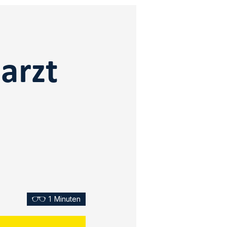
arzt
1
Minuten