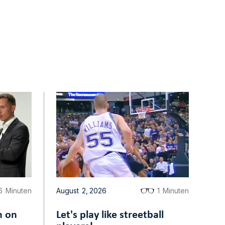
6
Minuten
August
2
,
2026
1
Minuten
n on
Let's play like streetball