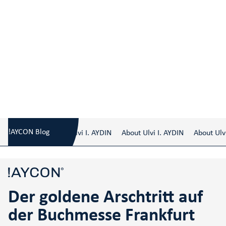
Der goldene Arschtritt auf der Buchmesse
Blog
/
Frankfurt 2019
!AYCON Blog
About Ulvi I. AYDIN
About Ulvi I. AYDIN
About Ulvi
Der goldene Arschtritt auf
der Buchmesse Frankfurt