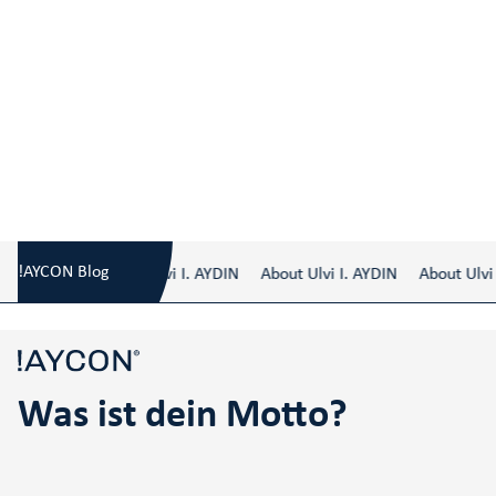
Blog
/
Was ist dein Motto?
!AYCON Blog
About Ulvi I. AYDIN
About Ulvi I. AYDIN
About Ulvi I
Was ist dein Motto?