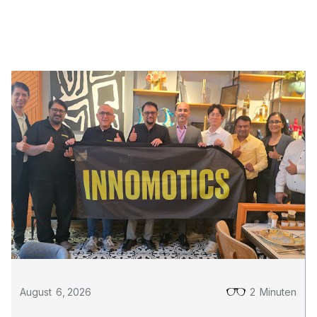
!AYCON Blog
August
6
,
2026
2
Minuten