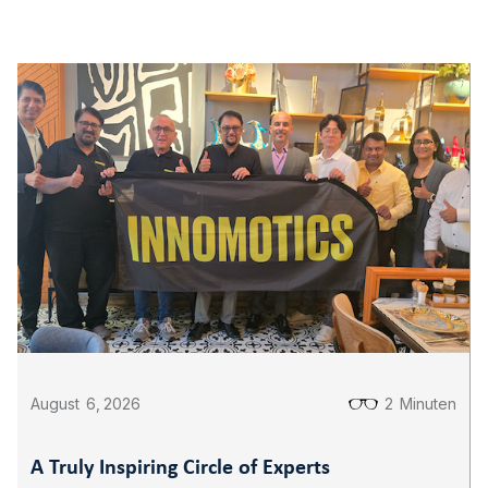
August
6
,
2026
2
Minuten
A Truly Inspiring Circle of Experts