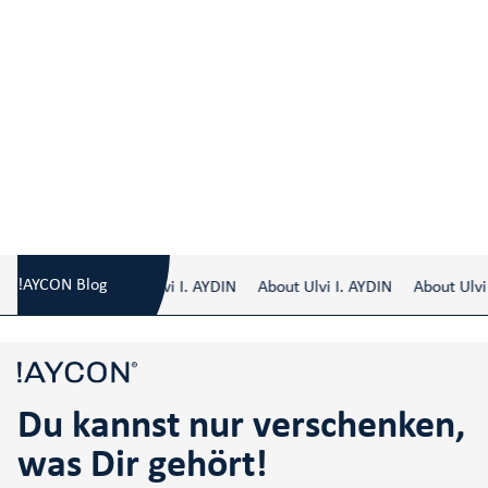
Du kannst nur verschenken, was Dir
Blog
/
gehört!
!AYCON Blog
About Ulvi I. AYDIN
About Ulvi I. AYDIN
About Ulvi 
Du kannst nur verschenken,
was Dir gehört!