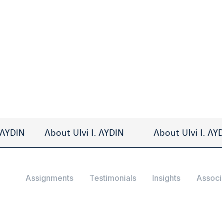
andate der Extraklasse
DIN
About Ulvi I. AYDIN
About Ulvi I. AYDIN
Assignments
Testimonials
Insights
Associ