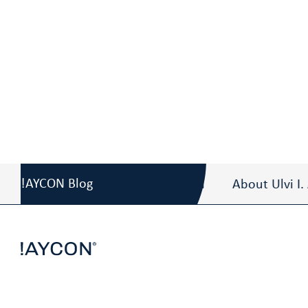
Blog
/
DDIM prämierte Interim Management M
!AYCON Blog
About Ulvi I. AYDIN
About Ulvi I. AY