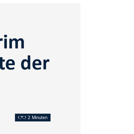
rim
e der
2
Minuten