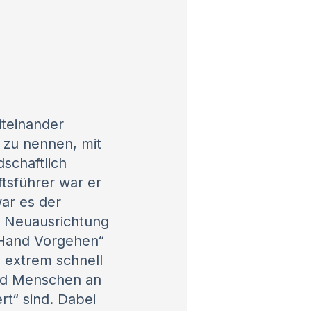
iteinander
r zu nennen, mit
schaftlich
tsführer war er
ar es der
en Neuausrichtung
-Hand Vorgehen“
 extrem schnell
und Menschen an
rt“ sind. Dabei