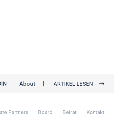
ARTIKEL LESEN
About Ulvi I. AYDIN
About Ulvi I. AYDIN
ate Partners
Board
Beirat
Kontakt