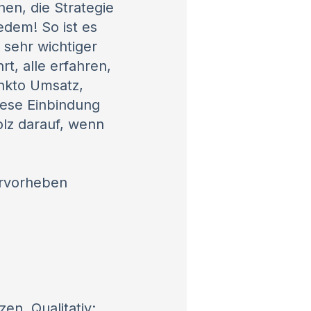
en, die Strategie
edem! So ist es
 sehr wichtiger
t, alle erfahren,
unkto Umsatz,
iese Einbindung
olz darauf, wenn
ervorheben
en. Qualitativ: