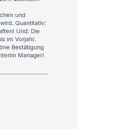
ochen und
wird. Quantitativ:
aften! Und: Die
s im Vorjahr.
höne Bestätigung
Interim Manager!