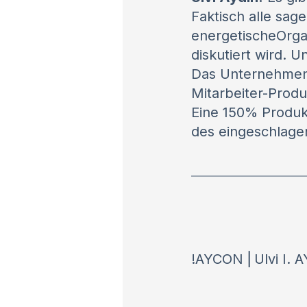
Faktisch alle sag
energetischeOrgan
diskutiert wird. U
Das Unternehmen w
Mitarbeiter-Produ
Eine 150% Produkt
des eingeschlage
!AYCON ⎜Ulvi I. 