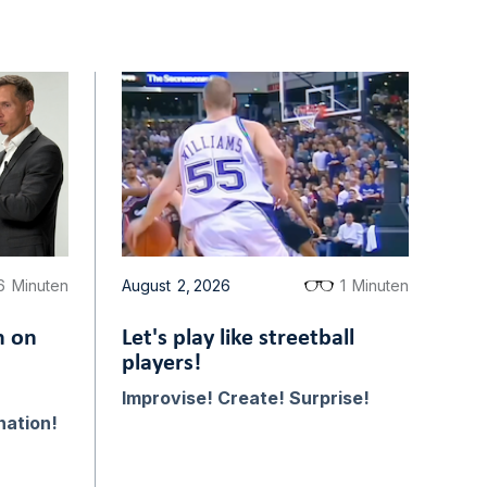
6
Minuten
August
2
,
2026
1
Minuten
n on
Let's play like streetball
players!
Improvise! Create! Surprise!
nation!