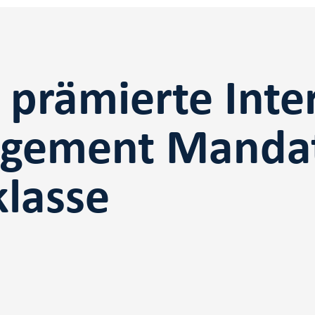
prämierte Inte
gement Mandat
klasse