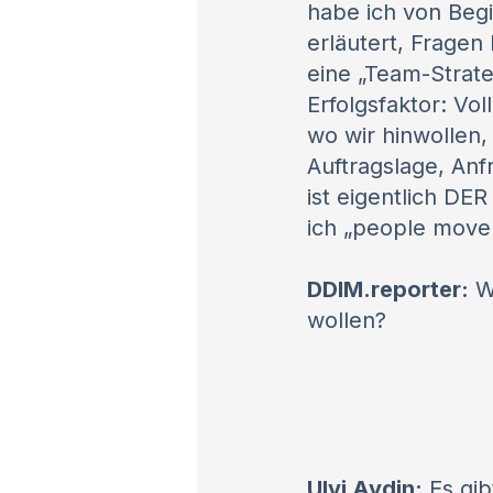
habe ich von Begi
erläutert, Frage
eine „Team-Strate
Erfolgsfaktor: Vo
wo wir hinwollen
Auftragslage, Anf
ist eigentlich DE
ich „people move
DDIM.reporter:
We
wollen?
Ulvi Aydin:
Es gib