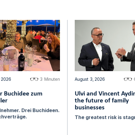
2026
3
Minuten
August
3
,
2026
r Buchidee zum
Ulvi and Vincent Aydi
ler
the future of family
businesses
ilnehmer. Drei Buchideen.
chverträge.
The greatest risk is stag