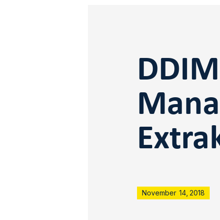
DDIM 
Mana
Extra
November
14
,
2018