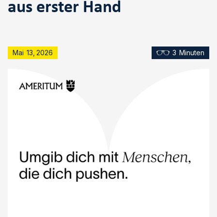
aus erster Hand
Mai
13
,
2026
3
Minuten