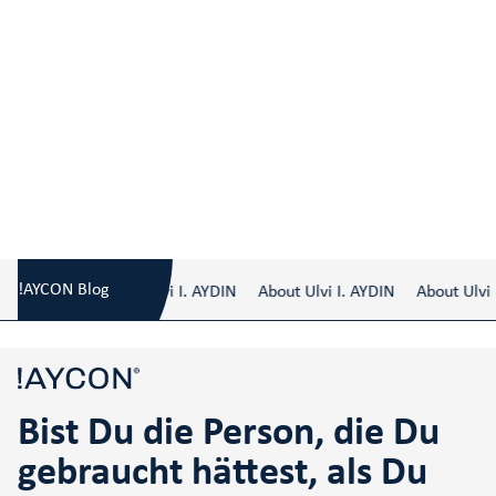
Bist Du die Person, die Du gebraucht
Blog
/
hättest, als Du jung warst?
!AYCON Blog
About Ulvi I. AYDIN
About Ulvi I. AYDIN
About Ulvi I
Bist Du die Person, die Du
gebraucht hättest, als Du