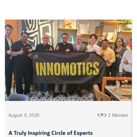
August
6
,
2026
2
Minuten
A Truly Inspiring Circle of Experts