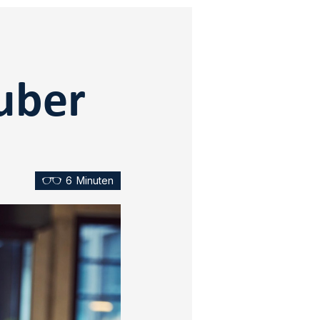
auber
6
Minuten