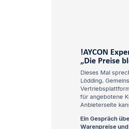
!AYCON Exper
„
Die Preise b
Dieses Mal sprec
Lödding. Gemeins
Vertriebsplattfo
für angebotene K
Anbieterseite kan
Ein Gespräch üb
Warenpreise und