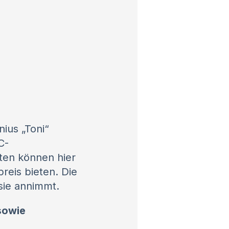
ius „Toni“
C-
ten können hier
eis bieten. Die
sie annimmt.
sowie