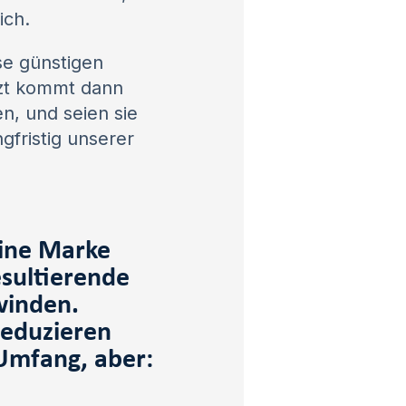
ich.
se günstigen
tzt kommt dann
n, und seien sie
ngfristig unserer
eine Marke
esultierende
winden.
reduzieren
 Umfang, aber: