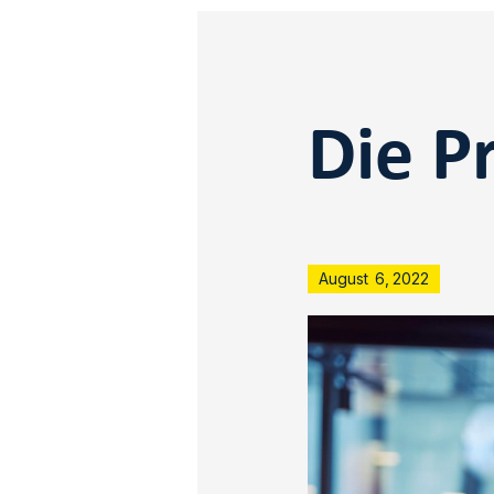
Die P
August
6
,
2022