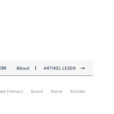
ARTIKEL LESEN
About Ulvi I. AYDIN
About Ulvi I. AYDIN
ate Partners
Board
Beirat
Kontakt