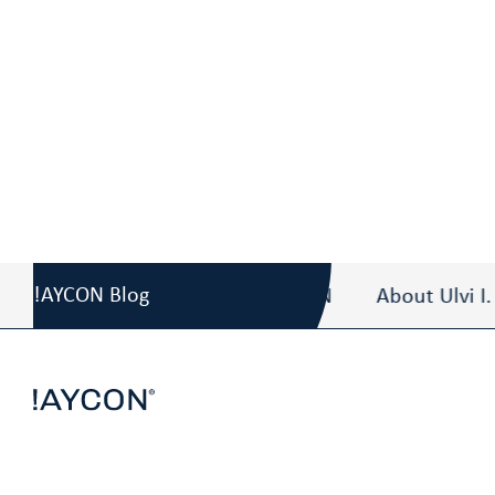
Blog
/
Die Preise bleiben sauber
!AYCON Blog
About Ulvi I. AYDIN
About Ulvi I. AYD