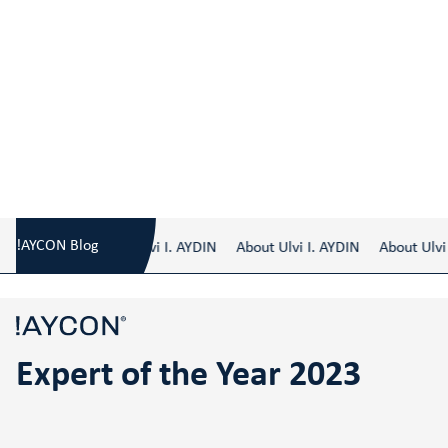
Blog
/
Expert of the Year 2023
!AYCON Blog
About Ulvi I. AYDIN
About Ulvi I. AYDIN
About Ulvi I
Expert of the Year 2023