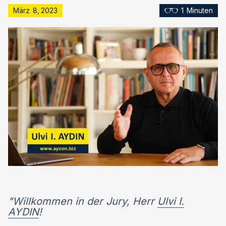
März
8
,
2023
1
Minuten
"Willkommen in der Jury, Herr
Ulvi I.
AYDIN
!